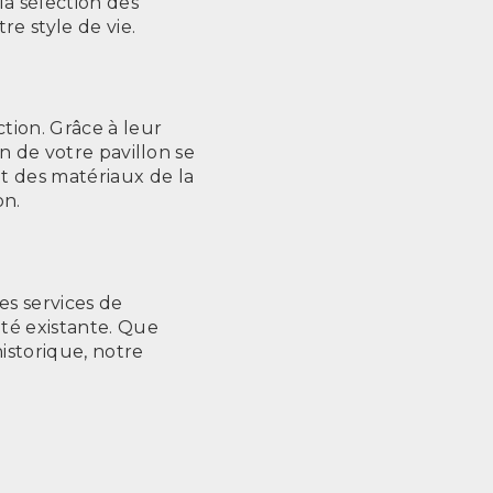
la sélection des
re style de vie.
ction. Grâce à leur
on de votre pavillon se
t des matériaux de la
on.
es services de
té existante. Que
istorique, notre