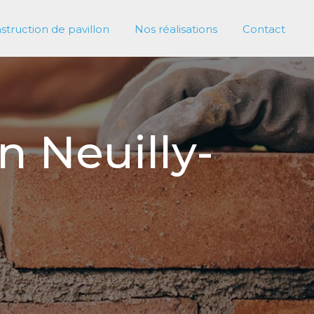
struction de pavillon
Nos réalisations
Contact
n Neuilly-
X