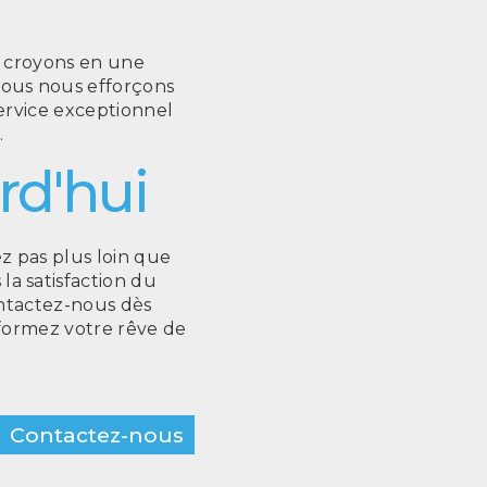
s croyons en une
nous nous efforçons
service exceptionnel
.
rd'hui
ez pas plus loin que
a satisfaction du
ontactez-nous dès
sformez votre rêve de
Contactez-nous