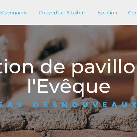
Maçonnerie
Couverture & toiture
Isolation
Con
ion de pavillo
l'Evêque
SAS DESNOUVEAU