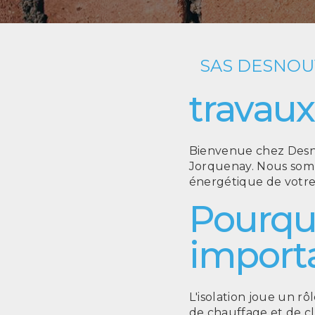
SAS DESNO
travaux
Bienvenue chez Desno
Jorquenay. Nous somme
énergétique de votre 
Pourquoi
import
L'isolation joue un rô
de chauffage et de c