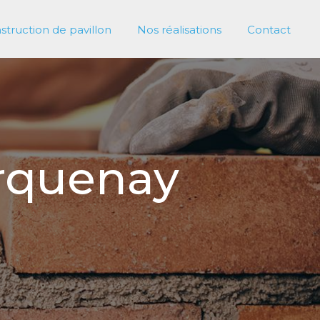
struction de pavillon
Nos réalisations
Contact
orquenay
X