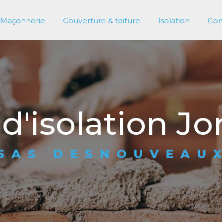
Maçonnerie
Couverture & toiture
Isolation
Con
 d'isolation J
SAS DESNOUVEAU